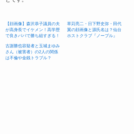
【顔画像】森沢恭子議員の夫
草苅亮二・日下野史弥・田代
が高身長でイケメン！高学歴
翼の顔画像と源氏名は？仙台
で良きパパで勝ち組すぎる！
ホストクラブ『ノーブル』
古謝勝也容疑者と玉城まゆみ
さん（被害者）の2人の関係
は不倫や金銭トラブル？