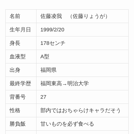
名前
佐藤凌我 （佐藤りょうが）
生年月日
1999/2/20
身長
178センチ
血液型
A型
出身
福岡県
最終学歴
福岡東高→明治大学
背番号
27
性格
部内ではおちゃらけキャラだそう
勝負飯
甘いものを必ず食べる