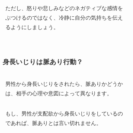
ただし、怒りや悲しみなどのネガティブな感情を
ぶつけるのではなく、冷静に自分の気持ちを伝え
るようにしましょう。
身長いじりは脈あり行動？
男性から身長いじりをされたら、脈ありかどうか
は、相手の心理や意図によって異なります。
もし、男性が支配欲から身長いじりをしているの
であれば、脈ありとは言い切れません。