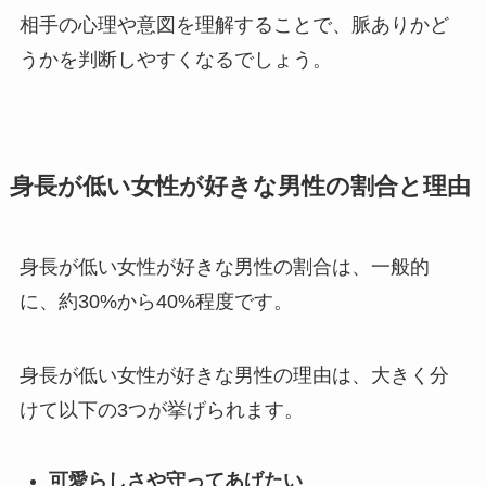
相手の心理や意図を理解することで、脈ありかど
うかを判断しやすくなるでしょう。
身長が低い女性が好きな男性の割合と理由
身長が低い女性が好きな男性の割合は、一般的
に、約30%から40%程度です。
身長が低い女性が好きな男性の理由は、大きく分
けて以下の3つが挙げられます。
可愛らしさや守ってあげたい