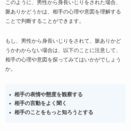
このように、男性から身長いじりをされた場合、
脈ありかどうかは、相手の心理や意図を理解する
ことで判断することができます。
もし、男性から身長いじりをされて、脈ありかど
うかわからない場合は、以下のことに注意して、
相手の心理や意図を探ってみてはいかがでしょう
か。
相手の表情や態度を観察する
相手の言動をよく聞く
相手のことをもっと知ろうとする