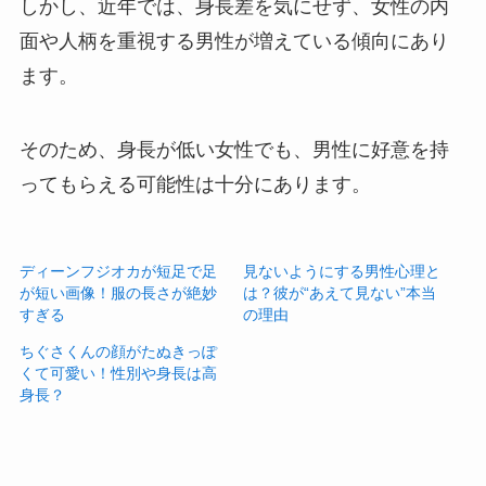
しかし、近年では、身長差を気にせず、女性の内
面や人柄を重視する男性が増えている傾向にあり
ます。
そのため、身長が低い女性でも、男性に好意を持
ってもらえる可能性は十分にあります。
ディーンフジオカが短足で足
見ないようにする男性心理と
が短い画像！服の長さが絶妙
は？彼が“あえて見ない”本当
すぎる
の理由
ちぐさくんの顔がたぬきっぽ
くて可愛い！性別や身長は高
身長？