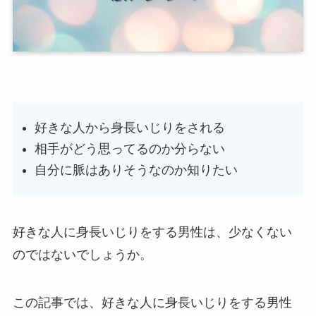
好きな人から身長いじりをされる
相手がどう思ってるのか分らない
自分に脈はありそうなのか知りたい
好きな人に身長いじりをする男性は、少なくない
のではないでしょうか。
この記事では、好きな人に身長いじりをする男性