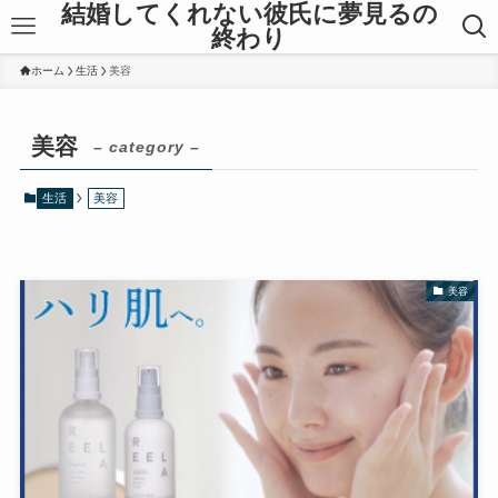
結婚してくれない彼氏に夢見るの
終わり
ホーム
生活
美容
美容
– category –
生活
美容
美容